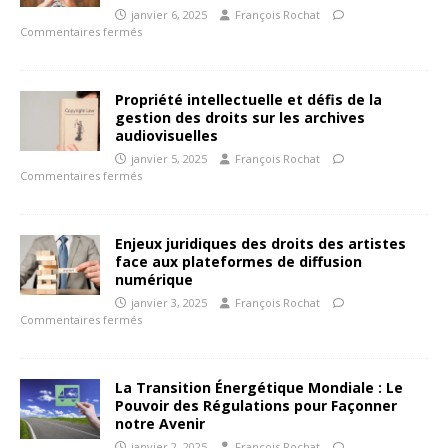
janvier 6, 2025
François Rochat
Commentaires fermés
Propriété intellectuelle et défis de la
gestion des droits sur les archives
audiovisuelles
janvier 5, 2025
François Rochat
Commentaires fermés
Enjeux juridiques des droits des artistes
face aux plateformes de diffusion
numérique
janvier 3, 2025
François Rochat
Commentaires fermés
La Transition Énergétique Mondiale : Le
Pouvoir des Régulations pour Façonner
notre Avenir
janvier 2, 2025
François Rochat