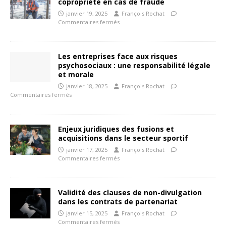
copropriété en cas de fraude
janvier 19, 2025
François Rochat
Commentaires fermés
Les entreprises face aux risques
psychosociaux : une responsabilité légale
et morale
janvier 18, 2025
François Rochat
Commentaires fermés
Enjeux juridiques des fusions et
acquisitions dans le secteur sportif
janvier 17, 2025
François Rochat
Commentaires fermés
Validité des clauses de non-divulgation
dans les contrats de partenariat
janvier 15, 2025
François Rochat
Commentaires fermés