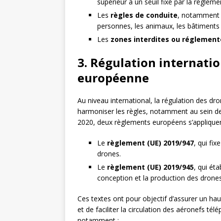
supérieur à un seuil fixé par la régleme
Les
règles de conduite
, notamment e
personnes, les animaux, les bâtiments o
Les
zones interdites ou réglemen
3. Régulation internatio
européenne
Au niveau international, la régulation des dro
harmoniser les règles, notamment au sein de
2020, deux règlements européens s’appliquen
Le
règlement (UE) 2019/947
, qui fi
drones.
Le
règlement (UE) 2019/945
, qui ét
conception et la production des drones
Ces textes ont pour objectif d’assurer un hau
et de faciliter la circulation des aéronefs tél
notamment :