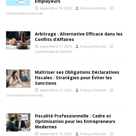
Employeurs
septembre 19, 2025
François Rochat
Commentaires fermés
Arbitrage : Alternative Efficace dans les
Conflits d’Affaires
septembre 17, 2025
François Rochat
Commentaires fermés
Maîtriser ses Obligations Déclaratives
Fiscales : Stratégies pour Éviter les
Sanctions
septembre 17, 2025
François Rochat
Commentaires fermés
Fiscalité Professionnelle : Cadre et
Optimisation pour les Entrepreneurs
Modernes
septembre 15, 2025
François Rochat